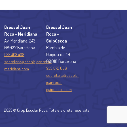
Bressol Joan
Bressol Joan
Roca - Meridiana
Roca -
Av. Meridiana, 243.
Guipúscoa
08027 Barcelona
Rambla de
Guipúscoa, 19.
933 403 408
08018 Barcelona
secretaria@escolajoanroca-
933 072 066
meridiana.com
secretaria@escola-
joanroca-
guipuscoa.com
2025 © Grup Escolar Roca. Tots els drets reservats