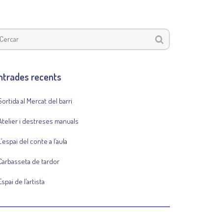
ntrades recents
Sortida al Mercat del barri
Atelier i destreses manuals
L’espai del conte a l’aula
Carbasseta de tardor
Espai de l’artista