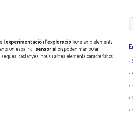
de
l’experimentació
i
l’exploració
lliure amb elements
E
ants un espai ric i
sensorial
on poden manipular,
 seques, castanyes, nous i altres elements característics