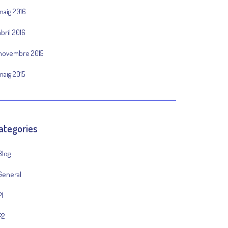
maig 2016
abril 2016
novembre 2015
maig 2015
ategories
Blog
General
P1
P2