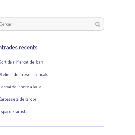
ntrades recents
Sortida al Mercat del barri
Atelier i destreses manuals
L’espai del conte a l’aula
Carbasseta de tardor
Espai de l’artista