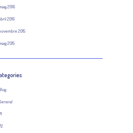
maig 2016
abril 2016
novembre 2015
maig 2015
ategories
Blog
General
P1
P2