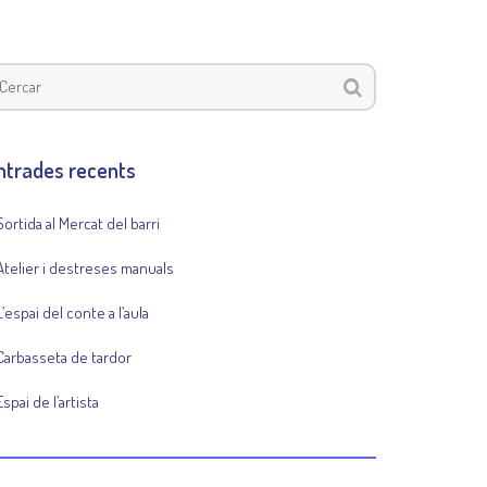
ntrades recents
Sortida al Mercat del barri
Atelier i destreses manuals
L’espai del conte a l’aula
Carbasseta de tardor
Espai de l’artista