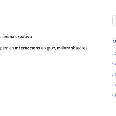
a
ànima creativa
.
E
icipem en
interaccions
en grup,
millorant
així les