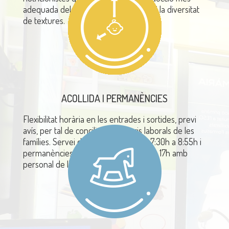
adequada dels aliments
segons l’edat i la diversitat
de textures.
ACOLLIDA I PERMANÈNCIES
Flexibilitat horària
en les
entrades i sortides
, previ
avís, per tal de conciliar els horaris laborals de les
famílies.
Servei d’acollida
de matí de 7:30h a 8:55h i
permanències
a la tarda a partir de les 17h amb
personal de l’escola.