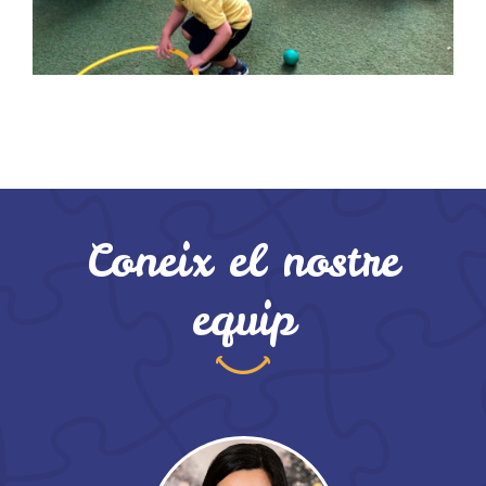
Coneix el nostre
equip