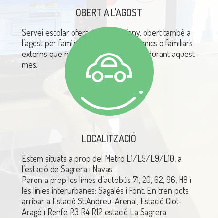
OBERT A L'AGOST
Servei escolar ofert
durant tot l’any,
obert també a
l’agost
per famílies de l’escola i per
amics o familiars
externs
que necessitin servei escolar durant aquest
mes.
LOCALITZACIÓ
Estem situats a prop del Metro
L1/L5/L9/L10, a
l’estació de Sagrera
i
Navas.
Paren a prop les línies
d’autobús
71, 20, 62, 96, H8 i
les línies
interurbanes
: Sagalés i Font.
En tren
pots
arribar a Estació St.Andreu-Arenal, Estació Clot-
Aragó i Renfe R3 R4 R12 estació
La Sagrera.