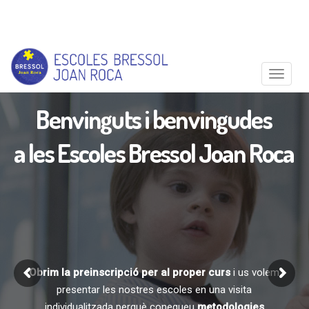
Toggle
Benvinguts i benvingudes
a les Escoles Bressol Joan Roca
Obrim la preinscripció per al proper curs
i us volem
presentar les nostres escoles en una visita
individualitzada perquè conegueu
metodologies