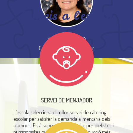
Serveis a l'escola
ALICIA VELASCO
Coordinadora de menjador
SERVEI DE MENJADOR
L’escola selecciona el
millor servei de càtering
escolar
per satisfer la demanda alimentaria dels
alumnes. Està supervisat i controlat per
dietistes i
nutricionistes
que vetllen per la introducció
més