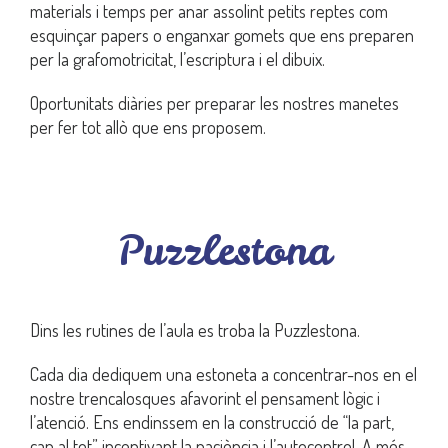
materials i temps per anar assolint petits reptes com
esquinçar papers o enganxar gomets que ens preparen
per la grafomotricitat, l’escriptura i el dibuix.
Oportunitats diàries per preparar les nostres manetes
per fer tot allò que ens proposem.
Puzzlestona
Dins les rutines de l’aula es troba la Puzzlestona.
Cada dia dediquem una estoneta a concentrar-nos en el
nostre trencalosques afavorint el pensament lògic i
l’atenció. Ens endinssem en la construcció de “la part,
cap al tot” incentivant la paciència i l’autocontrol. A més,