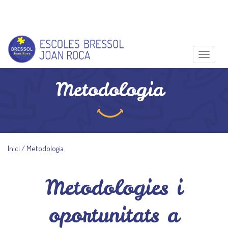
Toggle
Metodologia
Inici
Metodologia
Metodologies i
oportunitats a