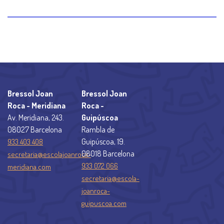
Bressol Joan
Bressol Joan
Roca - Meridiana
Roca -
Av. Meridiana, 243.
Guipúscoa
08027 Barcelona
Rambla de
Guipúscoa, 19.
933 403 408
08018 Barcelona
secretaria@escolajoanroca-
933 072 066
meridiana.com
secretaria@escola-
joanroca-
guipuscoa.com