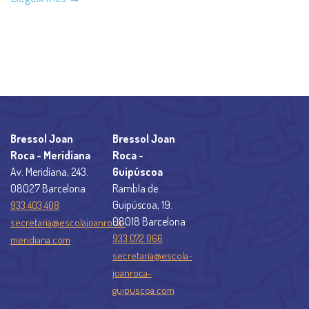
Bressol Joan
Bressol Joan
Roca - Meridiana
Roca -
Av. Meridiana, 243.
Guipúscoa
08027 Barcelona
Rambla de
Guipúscoa, 19.
933 403 408
08018 Barcelona
secretaria@escolajoanroca-
933 072 066
meridiana.com
secretaria@escola-
joanroca-
guipuscoa.com