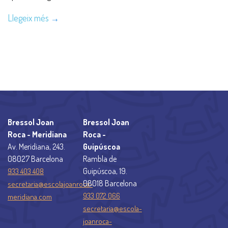
Llegeix més
Bressol Joan
Bressol Joan
Roca - Meridiana
Roca -
Av. Meridiana, 243.
Guipúscoa
08027 Barcelona
Rambla de
Guipúscoa, 19.
933 403 408
08018 Barcelona
secretaria@escolajoanroca-
933 072 066
meridiana.com
secretaria@escola-
joanroca-