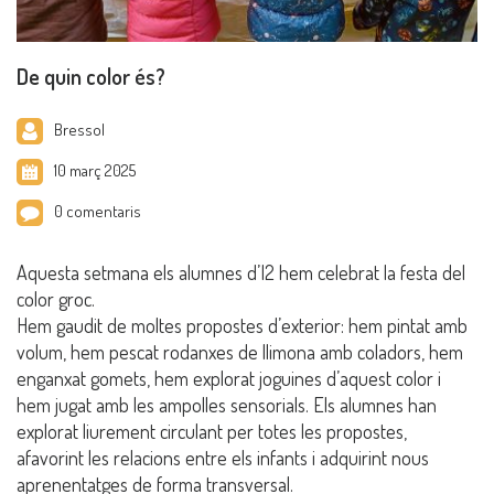
De quin color és?
Bressol
10 març 2025
0 comentaris
Aquesta setmana els alumnes d’I2 hem celebrat la festa del
color groc.
Hem gaudit de moltes propostes d’exterior: hem pintat amb
volum, hem pescat rodanxes de llimona amb coladors, hem
enganxat gomets, hem explorat joguines d’aquest color i
hem jugat amb les ampolles sensorials. Els alumnes han
explorat liurement circulant per totes les propostes,
afavorint les relacions entre els infants i adquirint nous
aprenentatges de forma transversal.