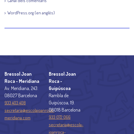
Canal dels comentaris
WordPress.org (en anglès)
Bressol Joan
Bressol Joan
Roca - Meridiana
Roca -
Av. Meridiana, 243.
Guipúscoa
08027 Barcelona
Rambla de
Guipúscoa, 19.
933 403 408
08018 Barcelona
secretaria@escolajoanroca-
933 072 066
meridiana.com
secretaria@escola-
joanroca-