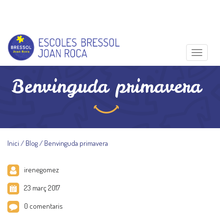
Toggle
Benvinguda primavera
Inici
Blog
Benvinguda primavera
irenegomez
23 març 2017
0 comentaris